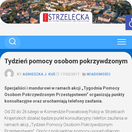
Skip
to
content
Tydzień pomocy osobom pokrzywdzonym
BY
AGNIESZKA J. KUŚ
17/02/2017 ·
WIADOMOŚCI
Specjaliści i mundurowi w ramach akcji „Tygodnia Pomocy
Osobom Pokrzywdzonym Przestępstwem” organizują punkty
konsultacyjne oraz uruchamiają telefony zaufania.
Od 20 do 26 lutego w Komendzie Powiatowej Policji w Strzelcach
Krajeńskich działać będzie punkt konsultacyjny i telefon zaufania w
ramach akcji „Tydzień Pomocy Osobom Pokrzywdzonym
Przestępstwem”. Oprócz policjantów pomocy i porad ofiarom