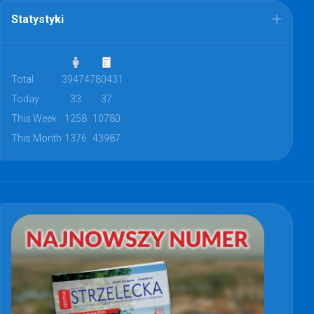
Statystyki
Total
39474
780431
Today
33
37
This Week
1258
10780
This Month
1376
43987