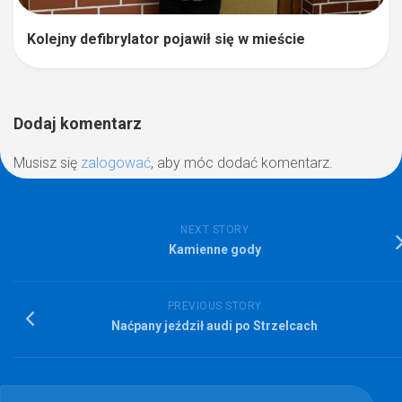
Kolejny defibrylator pojawił się w mieście
Dodaj komentarz
Musisz się
zalogować
, aby móc dodać komentarz.
NEXT STORY
Kamienne gody
PREVIOUS STORY
Naćpany jeździł audi po Strzelcach