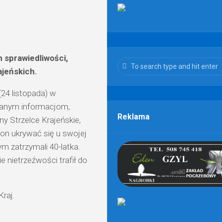
(OD
2021)
 sprawiedliwości,
jeńskich.
24 listopada) w
branym informacjom,
Reklama
ny Strzelce Krajeńskie,
on ukrywać się u swojej
ym zatrzymali 40-latka.
nietrzeźwości trafił do
raj.