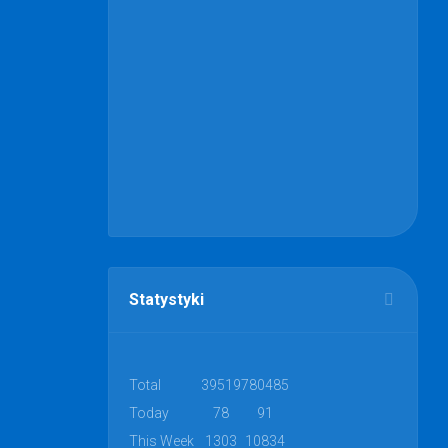
Statystyki
Total
39519
780485
Today
78
91
This Week
1303
10834