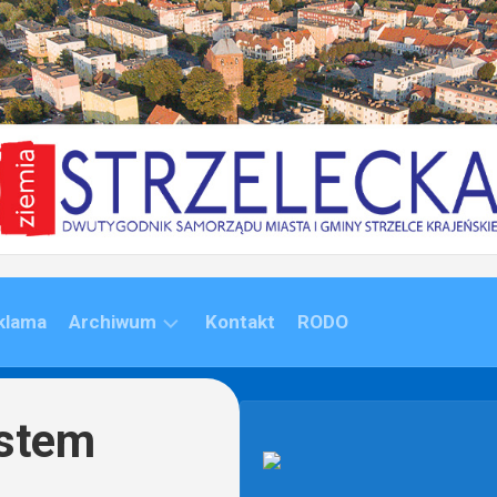
klama
Archiwum
Kontakt
RODO
ARCHIWUM
(1992-
istem
2020)
ARCHIWUM