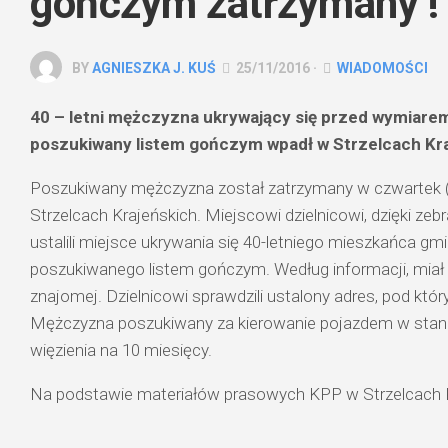
gończym zatrzymany !
BY
AGNIESZKA J. KUŚ
25/11/2016 ·
WIADOMOŚCI
40 – letni mężczyzna ukrywający się przed wymiarem
poszukiwany listem gończym wpadł w Strzelcach Kra
Poszukiwany mężczyzna został zatrzymany w czwartek (
Strzelcach Krajeńskich. Miejscowi dzielnicowi, dzięki ze
ustalili miejsce ukrywania się 40-letniego mieszkańca gmi
poszukiwanego listem gończym. Według informacji, miał 
znajomej. Dzielnicowi sprawdzili ustalony adres, pod któr
Mężczyzna poszukiwany za kierowanie pojazdem w stanie 
więzienia na 10 miesięcy.
Na podstawie materiałów prasowych KPP w Strzelcach K