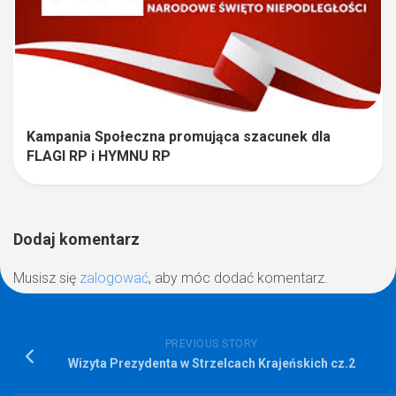
Kampania Społeczna promująca szacunek dla
FLAGI RP i HYMNU RP
Dodaj komentarz
Musisz się
zalogować
, aby móc dodać komentarz.
PREVIOUS STORY
Wizyta Prezydenta w Strzelcach Krajeńskich cz.2