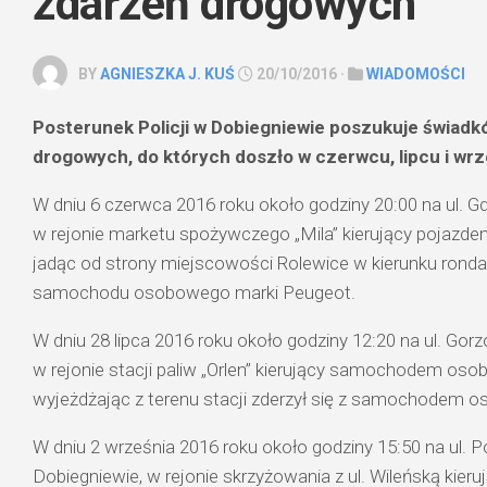
zdarzeń drogowych
BY
AGNIESZKA J. KUŚ
20/10/2016 ·
WIADOMOŚCI
Posterunek Policji w Dobiegniewie poszukuje świad
drogowych, do których doszło w czerwcu, lipcu i wrz
W dniu 6 czerwca 2016 roku około godziny 20:00 na ul. G
w rejonie marketu spożywczego „Mila” kierujący pojazde
jadąc od strony miejscowości Rolewice w kierunku ronda 
samochodu osobowego marki Peugeot.
W dniu 28 lipca 2016 roku około godziny 12:20 na ul. Gor
w rejonie stacji paliw „Orlen” kierujący samochodem os
wyjeżdżając z terenu stacji zderzył się z samochodem 
W dniu 2 września 2016 roku około godziny 15:50 na ul. 
Dobiegniewie, w rejonie skrzyżowania z ul. Wileńską ki