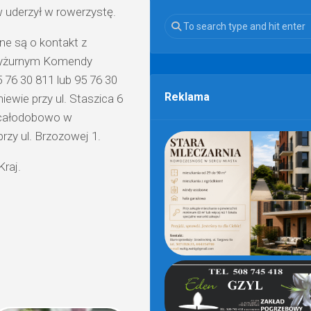
 uderzył w rowerzystę.
ne są o kontakt z
 dyżurnym Komendy
5 76 30 811 lub 95 76 30
Reklama
iewie przy ul. Staszica 6
b całodobowo w
rzy ul. Brzozowej 1.
raj.