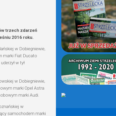
(OD
2021)
ków trzech zdarzeń
eśniu 2016 roku.
dańskiej w Dobiegniewie,
m marki Fiat Ducato
uderzył w tył
zowskiej w Dobiegniewie,
obowym marki Opel Astra
osobowym marki Audi.
Poznańskiej w
erujący samochodem marki