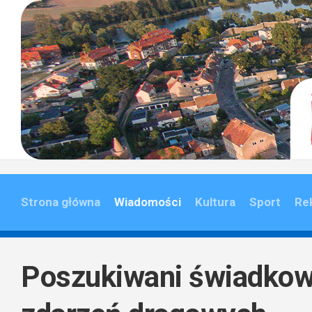
Skip
to
content
Strona główna
Wiadomości
Kultura
Sport
Re
Poszukiwani świadkow