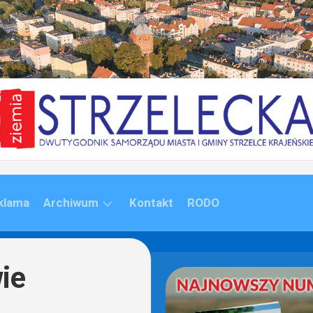
klama
Archiwum
Kontakt
RODO
ARCHIWUM
(1992-
ie
2020)
ARCHIWUM