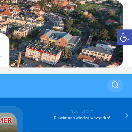
Op
NEXT STORY
O kwiatach wiedzą wszystko!