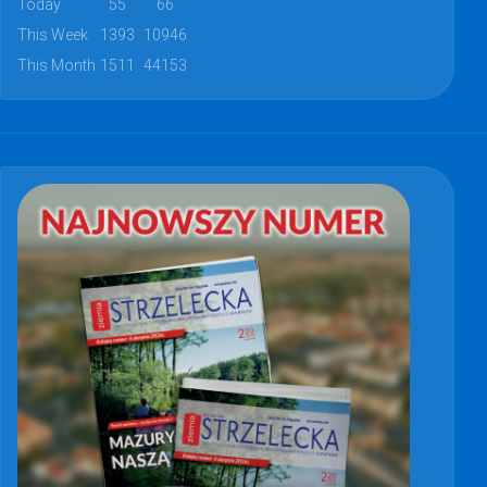
Today
55
66
This Week
1393
10946
This Month
1511
44153