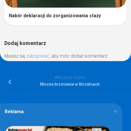
Nabór deklaracji do zorganizowania staży
Dodaj komentarz
Musisz się
zalogować
, aby móc dodać komentarz.
PREVIOUS STORY
Mocne brzmienie w Strzelcach
Reklama