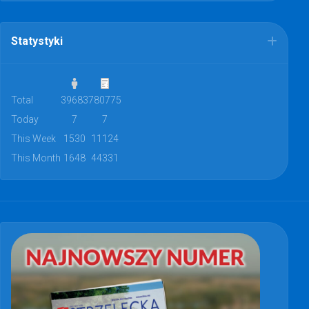
Statystyki
Total
39683
780775
Today
7
7
This Week
1530
11124
This Month
1648
44331