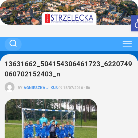
Skip
to
content
13631662_504154306461723_6220749
060702152403_n
BY
AGNIESZKA J. KUŚ
18/07/2016 ·