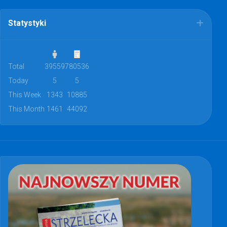
Statystyki
Total
39559
780536
Today
5
5
This Week
1343
10885
This Month
1461
44092