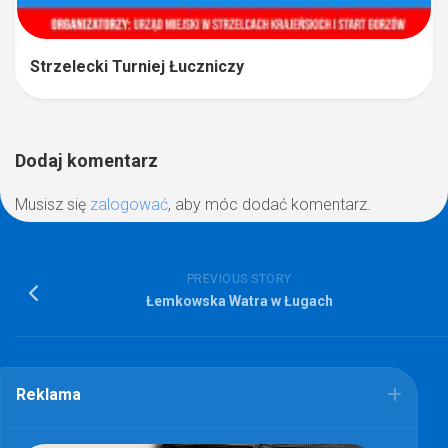
Strzelecki Turniej Łuczniczy
Dodaj komentarz
Musisz się
zalogować
, aby móc dodać komentarz.
PREVIOUS STORY
Łemkowska Watra w Ługach
Reklama