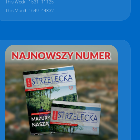
This Week
1531
11125
This Month
1649
44332