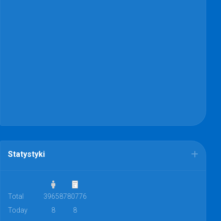
Statystyki
Total
39658
780776
Today
8
8