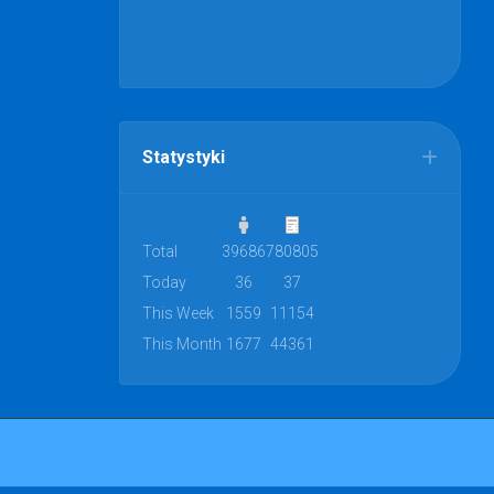
Statystyki
Total
39686
780805
Today
36
37
This Week
1559
11154
This Month
1677
44361