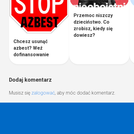
Przemoc niszczy
dzieciństwo. Co
zrobisz, kiedy się
dowiesz?
Chcesz usunąć
azbest? Weź
dofinansowanie
Dodaj komentarz
Musisz się
zalogować
, aby móc dodać komentarz.