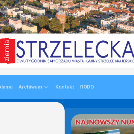
klama
Archiwum
Kontakt
RODO
ARCHIWUM
(1992-
2020)
ARCHIWUM