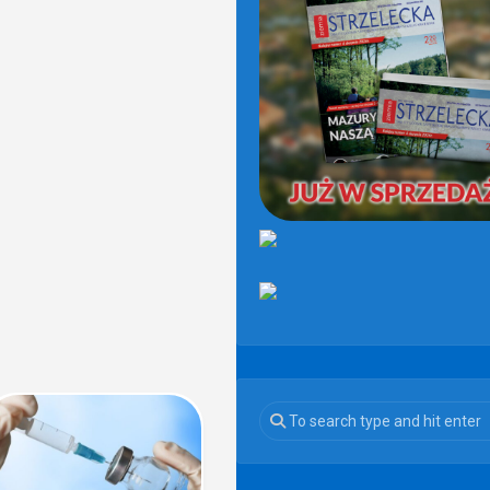
(OD
2021)