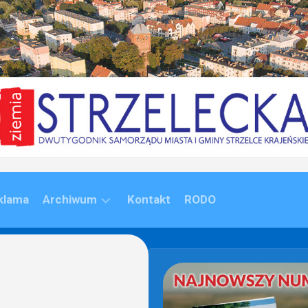
klama
Archiwum
Kontakt
RODO
ARCHIWUM
(1992-
2020)
ARCHIWUM