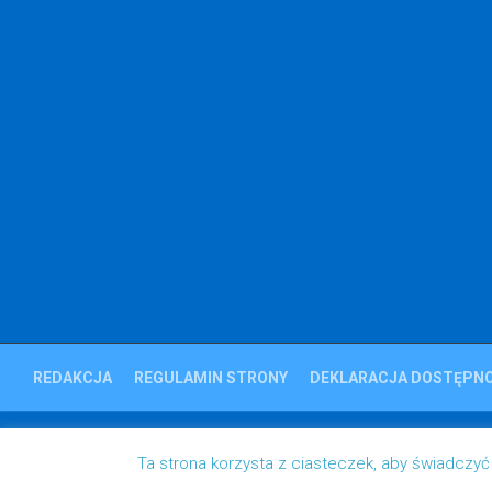
REDAKCJA
REGULAMIN STRONY
DEKLARACJA DOSTĘPNO
Ziemia Strzelecka © 2023
Ta strona korzysta z ciasteczek, aby świadczyć