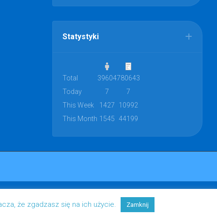
Statystyki
Total
39604
780643
Today
7
7
This Week
1427
10992
This Month
1545
44199
acza, że zgadzasz się na ich użycie.
Zamknij