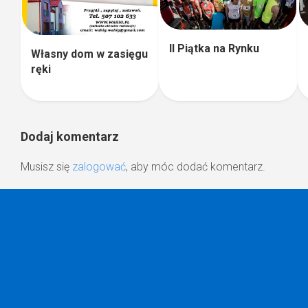
II Piątka na Rynku
Własny dom w zasięgu
ręki
Dodaj komentarz
Musisz się
zalogować
, aby móc dodać komentarz.