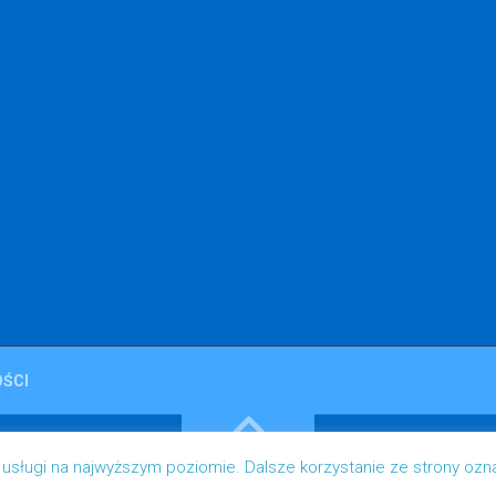
ŚCI
 usługi na najwyższym poziomie. Dalsze korzystanie ze strony ozn