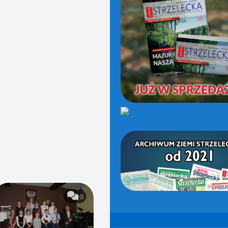
(OD
2021)
0