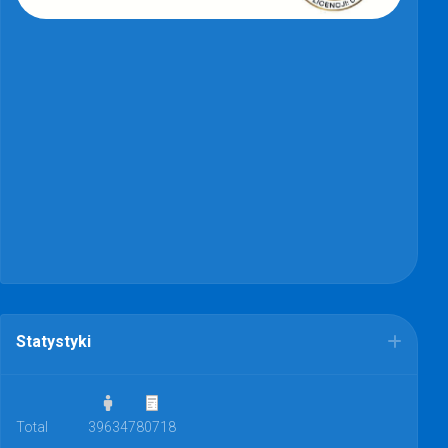
Statystyki
Total
39634
780718