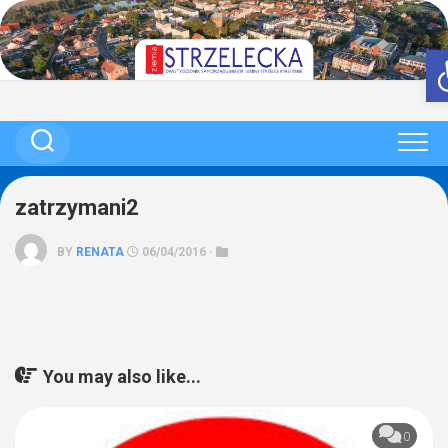
Skip
to
content
zatrzymani2
BY
RENATA
06/04/2016 ·
You may also like...
0