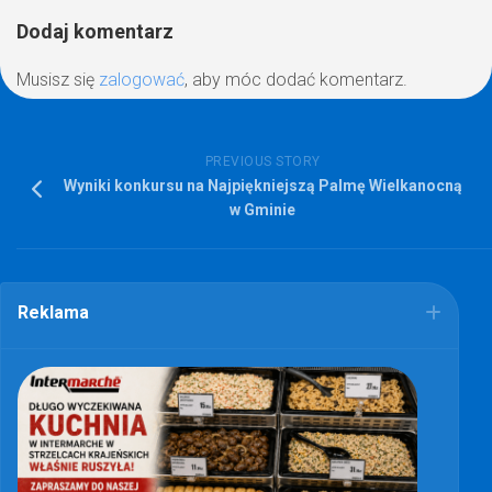
Dodaj komentarz
Musisz się
zalogować
, aby móc dodać komentarz.
PREVIOUS STORY
Wyniki konkursu na Najpiękniejszą Palmę Wielkanocną
w Gminie
Reklama