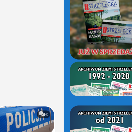
(OD
2021)
0