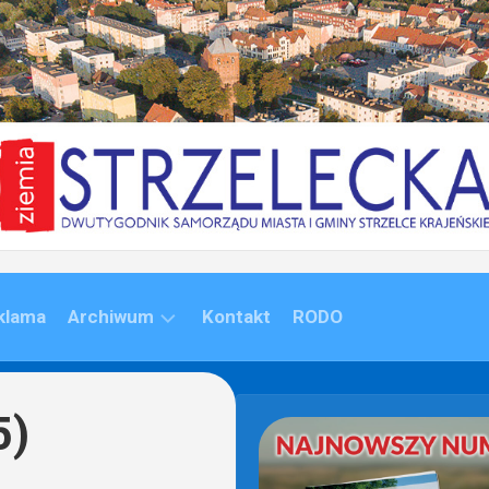
klama
Archiwum
Kontakt
RODO
ARCHIWUM
(1992-
5)
2020)
ARCHIWUM