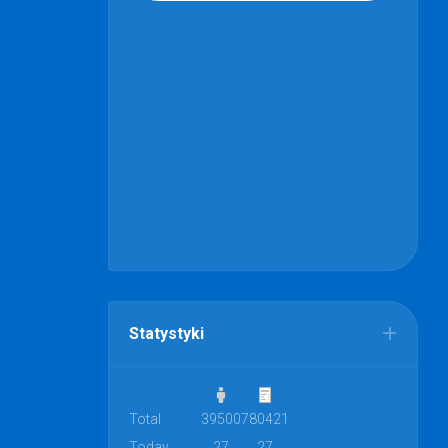
Statystyki
Total
39500
780421
Today
27
27