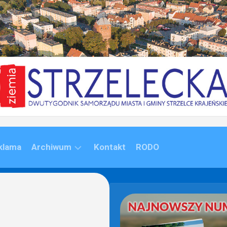
klama
Archiwum
Kontakt
RODO
ARCHIWUM
(1992-
2020)
ARCHIWUM