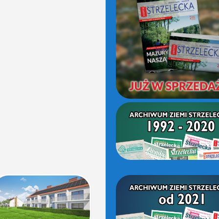
(OD
2021)