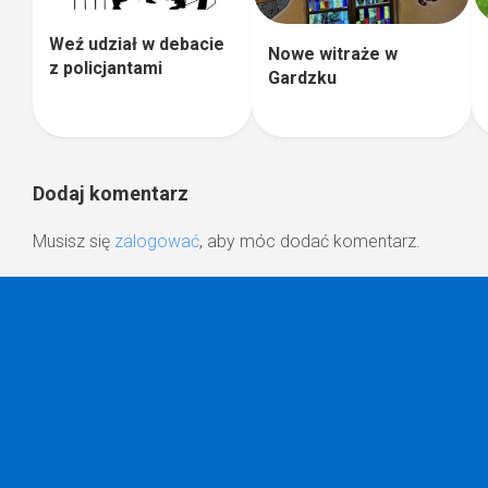
Weź udział w debacie
Nowe witraże w
z policjantami
Gardzku
Dodaj komentarz
Musisz się
zalogować
, aby móc dodać komentarz.