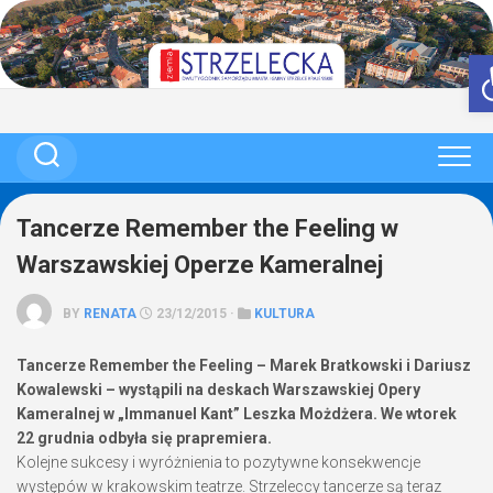
Skip
to
content
Tancerze Remember the Feeling w
Warszawskiej Operze Kameralnej
BY
RENATA
23/12/2015 ·
KULTURA
Tancerze Remember the Feeling – Marek Bratkowski i Dariusz
Kowalewski – wystąpili na deskach Warszawskiej Opery
Kameralnej w „Immanuel Kant” Leszka Możdżera. We wtorek
22 grudnia odbyła się prapremiera.
Kolejne sukcesy i wyróżnienia to pozytywne konsekwencje
występów w krakowskim teatrze. Strzeleccy tancerze są teraz