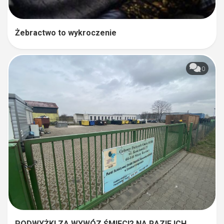
Żebractwo to wykroczenie
0
PODWYŻKI ZA WYWÓZ ŚMIECI? NA RAZIE ICH