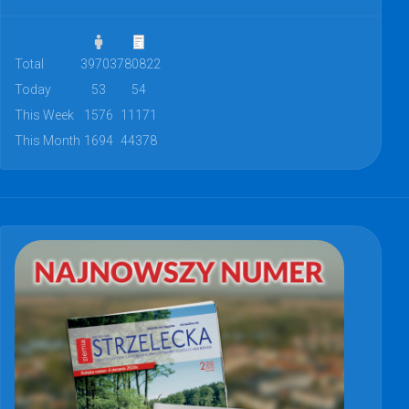
Total
39703
780822
Today
53
54
This Week
1576
11171
This Month
1694
44378