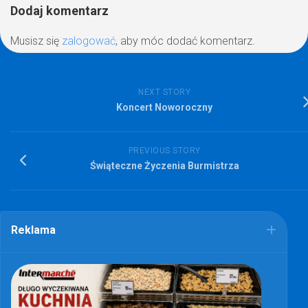
Dodaj komentarz
Musisz się
zalogować
, aby móc dodać komentarz.
NEXT STORY
Koncert Noworoczny
PREVIOUS STORY
Świąteczne Życzenia Burmistrza
Reklama