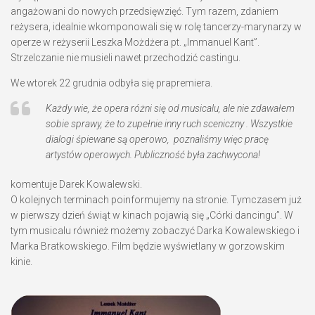
angażowani do nowych przedsięwzięć. Tym razem, zdaniem
reżysera, idealnie wkomponowali się w rolę tancerzy-marynarzy w
operze w reżyserii Leszka Możdżera pt. „Immanuel Kant”.
Strzelczanie nie musieli nawet przechodzić castingu.
We wtorek 22 grudnia odbyła się prapremiera.
Każdy wie, że opera różni się od musicalu, ale nie zdawałem
sobie sprawy, że to zupełnie inny ruch sceniczny . Wszystkie
dialogi śpiewane są operowo, poznaliśmy więc pracę
artystów operowych. Publiczność była zachwycona!
komentuje Darek Kowalewski.
O kolejnych terminach poinformujemy na stronie. Tymczasem już
w pierwszy dzień świąt w kinach pojawią się „Córki dancingu”. W
tym musicalu również możemy zobaczyć Darka Kowalewskiego i
Marka Bratkowskiego. Film będzie wyświetlany w gorzowskim
kinie.