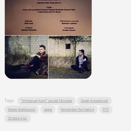
Tags:
"Immanuel Kant" Leszek Możdżer
Darek Kowalewski
Marek Bratkowski
opera
Remember the Feeling
RTF
Strzelce Kraj.