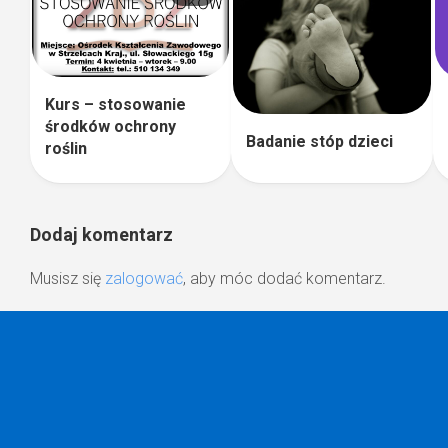
Kurs – stosowanie
środków ochrony
Badanie stóp dzieci
roślin
Dodaj komentarz
Musisz się
zalogować
, aby móc dodać komentarz.