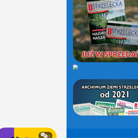
(OD
2021)
0