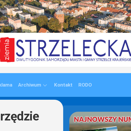
klama
Archiwum
Kontakt
RODO
ARCHIWUM
(1992-
rzędzie
2020)
ARCHIWUM