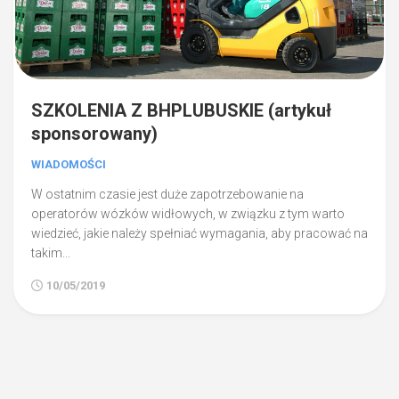
SZKOLENIA Z BHPLUBUSKIE (artykuł
sponsorowany)
WIADOMOŚCI
W ostatnim czasie jest duże zapotrzebowanie na
operatorów wózków widłowych, w związku z tym warto
wiedzieć, jakie należy spełniać wymagania, aby pracować na
takim...
10/05/2019