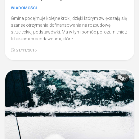
WIADOMOŚCI
Gmina podejmuje kolejne kroki, dzięki którym zwiększają się
szanse otrzymania dofinansowania na rozbudowę
strzeleckiej podstawówki. Ma w tym pomóc porozumienie z
lubuskimi pracodawcami, które...
21/11/2015
0