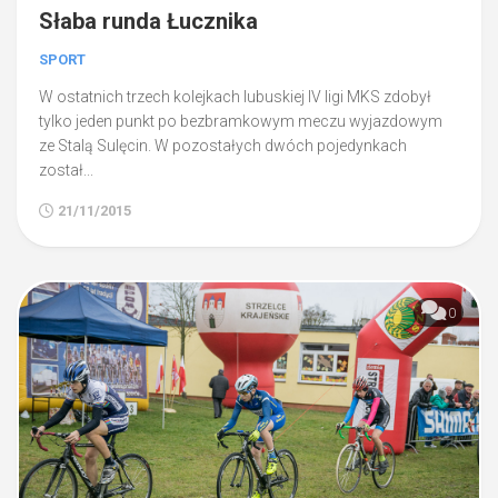
Słaba runda Łucznika
SPORT
W ostatnich trzech kolejkach lubuskiej IV ligi MKS zdobył
tylko jeden punkt po bezbramkowym meczu wyjazdowym
ze Stalą Sulęcin. W pozostałych dwóch pojedynkach
został...
21/11/2015
0