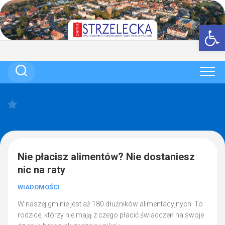
Skip
to
Op
content
Nie płacisz alimentów? Nie dostaniesz
nic na raty
WIADOMOŚCI
W naszej gminie jest aż 180 dłużników alimentacyjnych. To
rodzice, którzy nie mają z czego płacić świadczeń na swoje