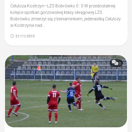
Celuloza Kostrzyn—LZS Bobrówko 0 : 0 W przedostatniej
kolejce spotkań gorzowskiej klasy okręgowej LZS
Bobrówko zmierzył się z beniaminkiem, jedenastką Celulozy
w Kostrzynie nad...
21/11/2015
0