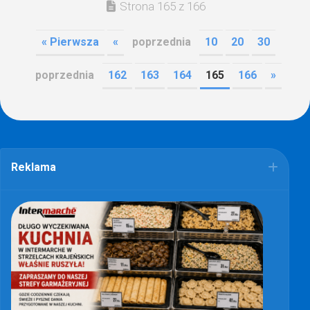
Strona 165 z 166
« Pierwsza
«
poprzednia
10
20
30
poprzednia
162
163
164
165
166
»
Reklama