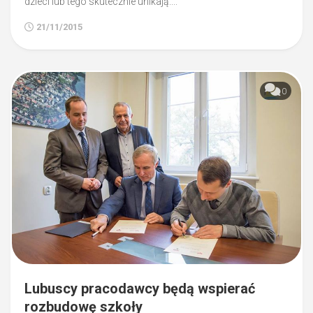
dzieci lub tego skutecznie unikają....
21/11/2015
0
Lubuscy pracodawcy będą wspierać
rozbudowę szkoły