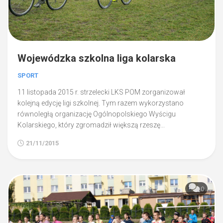
Wojewódzka szkolna liga kolarska
SPORT
11 listopada 2015 r. strzelecki LKS POM zorganizował
kolejną edycję ligi szkolnej. Tym razem wykorzystano
równoległą organizację Ogólnopolskiego Wyścigu
Kolarskiego, który zgromadził większą rzeszę...
21/11/2015
0