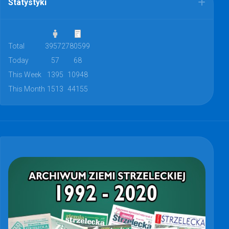
Statystyki
Total
39572
780599
Today
57
68
This Week
1395
10948
This Month
1513
44155