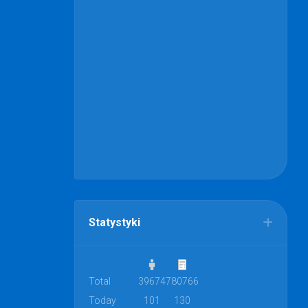
Statystyki
Total
39674
780766
Today
101
130