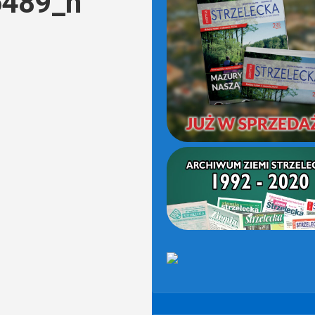
489_n
(OD
2021)