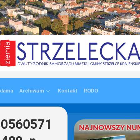
klama
Archiwum
Kontakt
RODO
ARCHIWUM
(1992-
90560571
2020)
ARCHIWUM