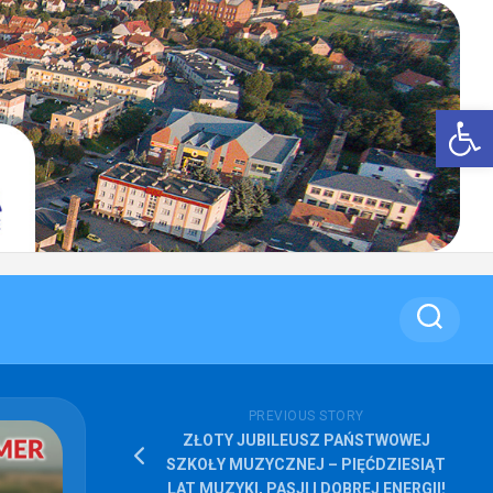
Op
PREVIOUS STORY
ZŁOTY JUBILEUSZ PAŃSTWOWEJ
SZKOŁY MUZYCZNEJ – PIĘĆDZIESIĄT
LAT MUZYKI, PASJI I DOBREJ ENERGII!