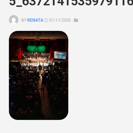
5_6372141535979116
BY
RENATA
01/11/2025 ·