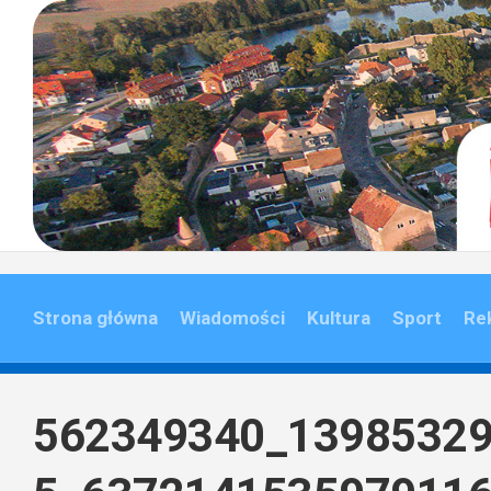
Skip
to
content
Strona główna
Wiadomości
Kultura
Sport
Re
562349340_1398532