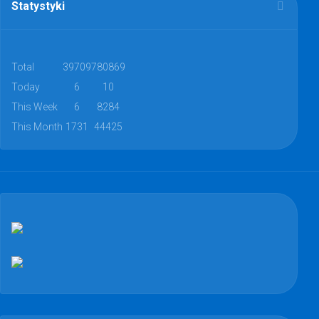
Statystyki
Total
39709
780869
Today
6
10
This Week
6
8284
This Month
1731
44425