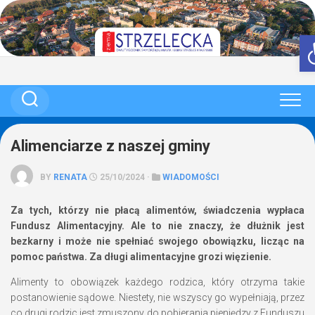
Skip
to
content
Alimenciarze z naszej gminy
BY
RENATA
25/10/2024 ·
WIADOMOŚCI
Za tych, którzy nie płacą alimentów, świadczenia wypłaca
Fundusz Alimentacyjny. Ale to nie znaczy, że dłużnik jest
bezkarny i może nie spełniać swojego obowiązku, licząc na
pomoc państwa. Za długi alimentacyjne grozi więzienie.
Alimenty to obowiązek każdego rodzica, który otrzyma takie
postanowienie sądowe. Niestety, nie wszyscy go wypełniają, przez
co drugi rodzic jest zmuszony do pobierania pieniędzy z Funduszu