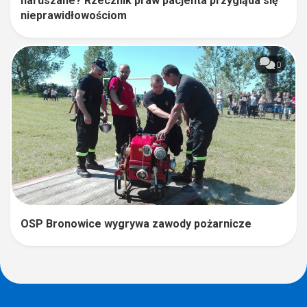
naruszane? Rzecznik praw pacjenta przygląda się
nieprawidłowościom
0
OSP Bronowice wygrywa zawody pożarnicze