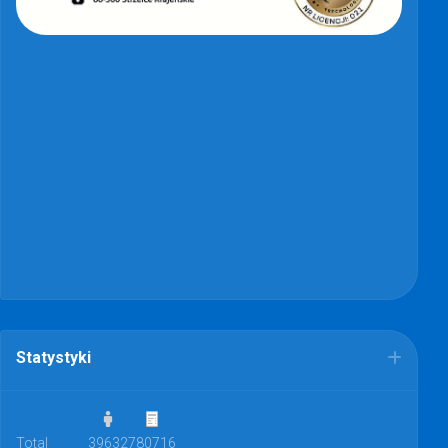
Statystyki
Total
39632
780716