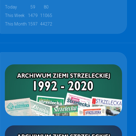
Today
59
80
This Week
1479
11065
This Month
1597
44272