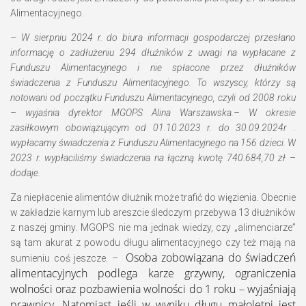
Alimentacyjnego.
– W sierpniu 2024 r. do biura informacji gospodarczej przesłano
informację o zadłużeniu 294 dłużników z uwagi na wypłacane z
Funduszu Alimentacyjnego i nie spłacone przez dłużników
świadczenia z Funduszu Alimentacyjnego. To wszyscy, którzy są
notowani od początku Funduszu Alimentacyjnego, czyli od 2008 roku
– wyjaśnia dyrektor MGOPS
Alina Warszawska.
– W okresie
zasiłkowym obowiązującym od 01.10.2023 r. do 30.09.2024r .
wypłacamy świadczenia z Funduszu Alimentacyjnego na 156 dzieci. W
2023 r. wypłaciliśmy świadczenia na łączną kwotę 740.684,70 zł –
dodaje.
Za niepłacenie alimentów dłużnik może trafić do więzienia. Obecnie
w zakładzie karnym lub areszcie śledczym przebywa 13 dłużników
z naszej gminy. MGOPS nie ma jednak wiedzy, czy „alimenciarze”
są tam akurat z powodu długu alimentacyjnego czy też mają na
Osoba zobowiązana do świadczeń
sumieniu coś jeszcze. –
alimentacyjnych podlega karze grzywny, ograniczenia
wolności oraz pozbawienia wolności do 1 roku – wyjaśniają
prawnicy. Natomiast jeśli w wyniku długu małoletni jest