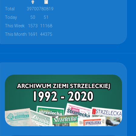
Total
39700
780819
Today
50
51
This Week
1573
11168
This Month
1691
44375