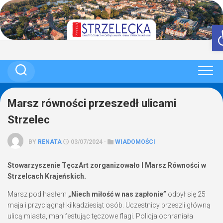
Skip
to
content
Marsz równości przeszedł ulicami
Strzelec
BY
RENATA
03/07/2024 ·
WIADOMOŚCI
Stowarzyszenie TęczArt zorganizowało I Marsz Równości w
Strzelcach Krajeńskich.
Marsz pod hasłem
„Niech miłość w nas zapłonie”
odbył się 25
maja i przyciągnął kilkadziesiąt osób. Uczestnicy przeszli główną
ulicą miasta, manifestując tęczowe flagi. Policja ochraniała