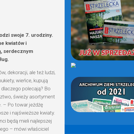
(OD
2021)
odzi swoje 7. urodziny.
ne kwiatów i
ią, serdecznym
ług.
, dekoracji, ale też ludzi,
ukiety, wieńce, kupują
 A dlaczego polecają? Bo
dztwo, świeży asortyment
ę. – Po towar jeżdżę
sze i najświeższe kwiaty.
nci będą mieli najlepszej
anego – mówi właściciel