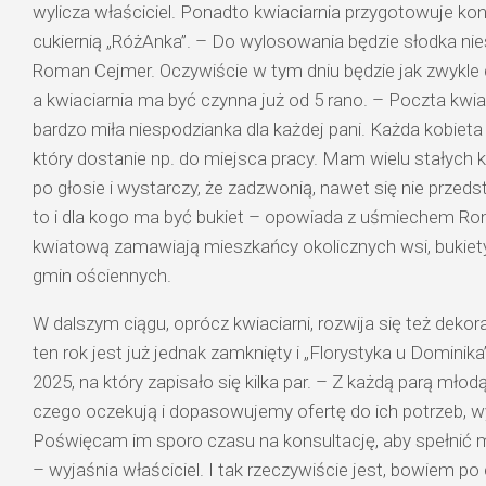
wylicza właściciel. Ponadto kwiaciarnia przygotowuje ko
cukiernią „RóżAnka”. – Do wylosowania będzie słodka ni
Roman Cejmer. Oczywiście w tym dniu będzie jak zwykle 
a kwiaciarnia ma być czynna już od 5 rano. – Poczta kwi
bardzo miła niespodzianka dla każdej pani. Każda kobieta 
który dostanie np. do miejsca pracy. Mam wielu stałych k
po głosie i wystarczy, że zadzwonią, nawet się nie przedst
to i dla kogo ma być bukiet – opowiada z uśmiechem R
kwiatową zamawiają mieszkańcy okolicznych wsi, bukiet
gmin ościennych.
W dalszym ciągu, oprócz kwiaciarni, rozwija się też dekor
ten rok jest już jednak zamknięty i „Florystyka u Dominik
2025, na który zapisało się kilka par. – Z każdą parą młod
czego oczekują i dopasowujemy ofertę do ich potrzeb, w
Poświęcam im sporo czasu na konsultację, aby spełnić m
– wyjaśnia właściciel. I tak rzeczywiście jest, bowiem po