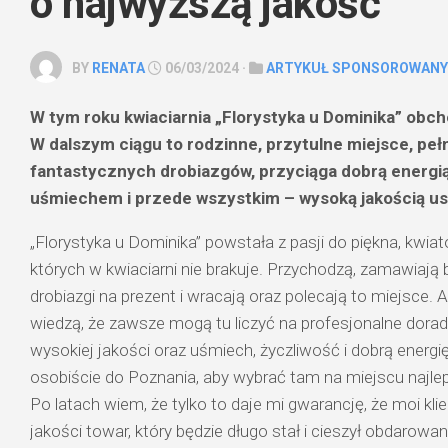
o najwyższą jakość
BY
RENATA
06/03/2024 ·
ARTYKUŁ SPONSOROWANY
W tym roku kwiaciarnia „Florystyka u Dominika” obch
W dalszym ciągu to rodzinne, przytulne miejsce, peł
fantastycznych drobiazgów, przyciąga dobrą energ
uśmiechem i przede wszystkim – wysoką jakością us
„
Florystyka u Dominika” powstała z pasji do piękna, kwiatów
których w kwiaciarni nie brakuje. Przychodzą, zamawiają b
drobiazgi na prezent i wracają oraz polecają to miejsce.
wiedzą, że zawsze mogą tu liczyć na profesjonalne dora
wysokiej jakości oraz uśmiech, życzliwość i dobrą energi
osobiście do Poznania, aby wybrać tam na miejscu najlep
Po latach wiem, że tylko to daje mi gwarancję, że moi klie
jakości towar, który będzie długo stał i cieszył obdarow