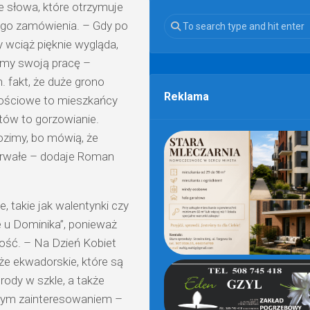
łe słowa, które otrzymuje
nego zamówienia. – Gdy po
y wciąż pięknie wygląda,
śmy swoją pracę –
. fakt, że duże grono
Reklama
nościowe to mieszkańcy
tów to gorzowianie.
ozimy, bo mówią, że
 trwałe – dodaje Roman
, takie jak walentynki czy
 u Dominika”, ponieważ
ność. – Na Dzień Kobiet
e ekwadorskie, które są
ody w szkle, a także
mnym zainteresowaniem –