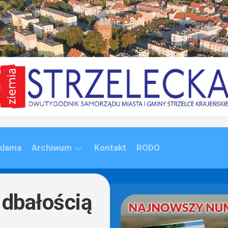
klama
Archiwum
Kontakt
RODO
ARCHIWUM
(1992-
 dbałością
2020)
ARCHIWUM