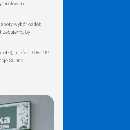
łymi słowami
, spory wybór ozdób,
otrzebujemy, by
rotki),
telefon: 508 199
acje Ślubne.