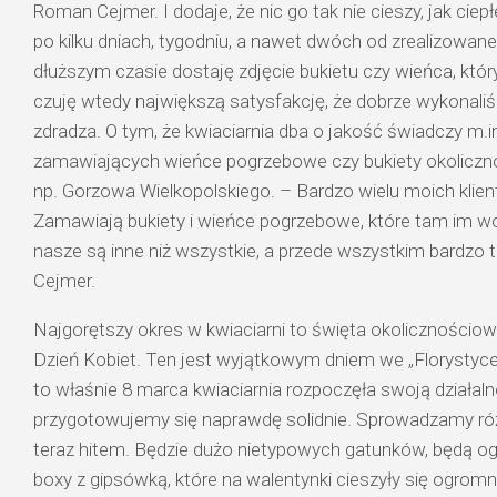
Roman Cejmer. I dodaje, że nic go tak nie cieszy, jak ciep
po kilku dniach, tygodniu, a nawet dwóch od zrealizowa
dłuższym czasie dostaję zdjęcie bukietu czy wieńca, któr
czuję wtedy największą satysfakcję, że dobrze wykonali
zdradza. O tym, że kwiaciarnia dba o jakość świadczy m.in
zamawiających wieńce pogrzebowe czy bukiety okolicz
np. Gorzowa Wielkopolskiego. – Bardzo wielu moich klien
Zamawiają bukiety i wieńce pogrzebowe, które tam im w
nasze są inne niż wszystkie, a przede wszystkim bardzo
Cejmer.
Najgorętszy okres w kwiaciarni to święta okolicznościowe
Dzień Kobiet. Ten jest wyjątkowym dniem we „Florystyce
to właśnie 8 marca kwiaciarnia rozpoczęła swoją działal
przygotowujemy się naprawdę solidnie. Sprowadzamy róż
teraz hitem. Będzie dużo nietypowych gatunków, będą ogr
boxy z gipsówką, które na walentynki cieszyły się ogro