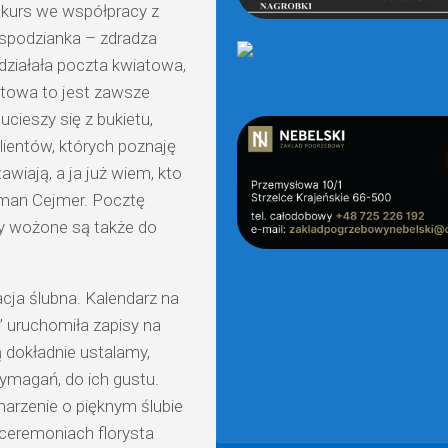
nkurs we współpracy z
espodzianka – zdradza
działała poczta kwiatowa,
atowa to jest zawsze
ucieszy się z bukietu,
lientów, których poznaję
awiają, a ja już wiem, kto
oman Cejmer. Pocztę
y wożone są także do
acja ślubna. Kalendarz na
a” uruchomiła zapisy na
ą dokładnie ustalamy,
ymagań, do ich gustu.
arzenie o pięknym ślubie
 ceremoniach florysta