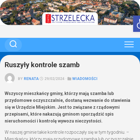
Skip
to
content
Ruszyły kontrole szamb
BY
RENATA
29/02/2024 ·
WIADOMOŚCI
Wszyscy mieszkańcy gminy, którzy mają szamba lub
przydomowe oczyszczalnie, dostaną wezwanie do stawienia
się w Urzędzie Miejskim. Jest to związane z rządowymi
przepisami, które nakazują gminom sporządzić spis
nieruchomości i kontrolę wywozu nieczystości.
W naszej gminie takie kontrole rozpoczęły się w tym tygodniu. –
Mieszkańcy, którzy mają przydomowe szamba lub oczyszczalnie,