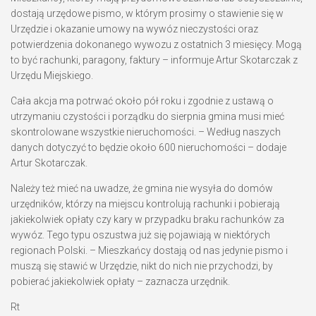
dostają urzędowe pismo, w którym prosimy o stawienie się w
Urzędzie i okazanie umowy na wywóz nieczystości oraz
potwierdzenia dokonanego wywozu z ostatnich 3 miesięcy. Mogą
to być rachunki, paragony, faktury – informuje
Artur Skotarczak
z
Urzędu Miejskiego.
Cała akcja ma potrwać około pół roku i zgodnie z ustawą o
utrzymaniu czystości i porządku do sierpnia gmina musi mieć
skontrolowane wszystkie nieruchomości. – Według naszych
danych dotyczyć to będzie około 600 nieruchomości – dodaje
Artur Skotarczak
.
Należy też mieć na uwadze, że gmina nie wysyła do domów
urzędników, którzy na miejscu kontrolują rachunki i pobierają
jakiekolwiek opłaty czy kary w przypadku braku rachunków za
wywóz. Tego typu oszustwa już się pojawiają w niektórych
regionach Polski. – Mieszkańcy dostają od nas jedynie pismo i
muszą się stawić w Urzędzie, nikt do nich nie przychodzi, by
pobierać jakiekolwiek opłaty – zaznacza urzędnik.
Rt