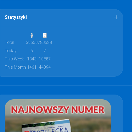
Statystyki
Total
39559
780538
Today
5
7
This Week
1343
10887
This Month
1461
44094