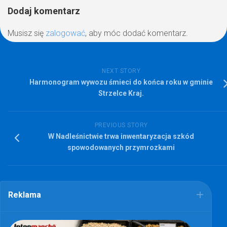
Dodaj komentarz
Musisz się
zalogować
, aby móc dodać komentarz.
NEXT STORY
Harmonogram wywozu śmieci do końca roku w gminie
Strzelce Kraj.
PREVIOUS STORY
W Nadleśnictwie trwa inwentaryzacja szkód
spowodowanych przymrozkami
Reklama