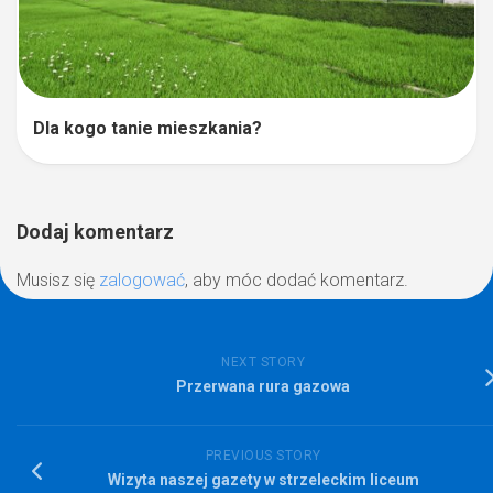
Dla kogo tanie mieszkania?
Dodaj komentarz
Musisz się
zalogować
, aby móc dodać komentarz.
NEXT STORY
Przerwana rura gazowa
PREVIOUS STORY
Wizyta naszej gazety w strzeleckim liceum