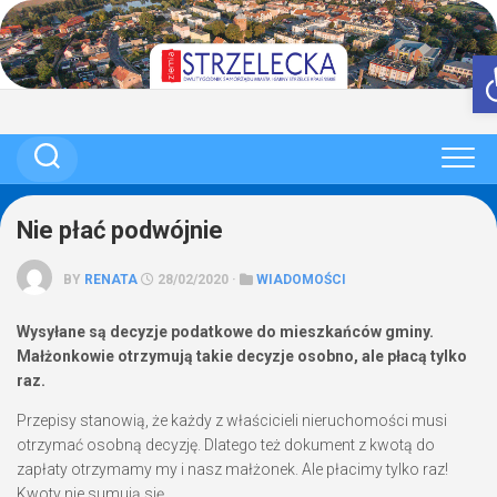
Skip
to
content
Nie płać podwójnie
BY
RENATA
28/02/2020 ·
WIADOMOŚCI
Wysyłane są decyzje podatkowe do mieszkańców gminy.
Małżonkowie otrzymują takie decyzje osobno, ale płacą tylko
raz.
Przepisy stanowią, że każdy z właścicieli nieruchomości musi
otrzymać osobną decyzję. Dlatego też dokument z kwotą do
zapłaty otrzymamy my i nasz małżonek. Ale płacimy tylko raz!
Kwoty nie sumują się.