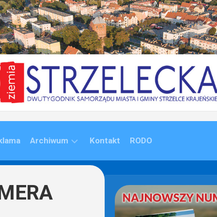
klama
Archiwum
Kontakt
RODO
ARCHIWUM
(1992-
AMERA
2020)
ARCHIWUM