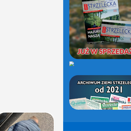
(OD
2021)