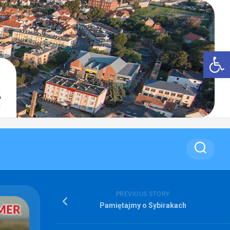
Op
PREVIOUS STORY
Pamiętajmy o Sybirakach