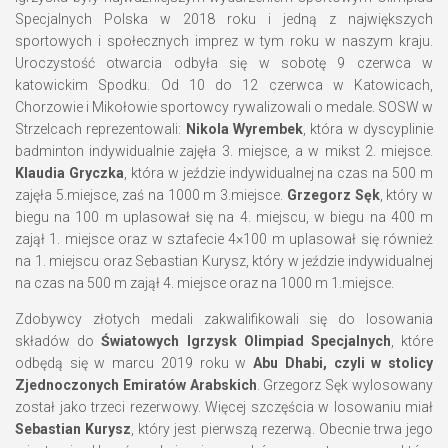
Specjalnych Polska w 2018 roku i jedną z największych
sportowych i społecznych imprez w tym roku w naszym kraju.
Uroczystość otwarcia odbyła się w sobotę 9 czerwca w
katowickim Spodku. Od 10 do 12 czerwca w Katowicach,
Chorzowie i Mikołowie sportowcy rywalizowali o medale. SOSW w
Strzelcach reprezentowali:
Nikola Wyrembek
, która w dyscyplinie
badminton indywidualnie zajęła 3. miejsce, a w mikst 2. miejsce.
Klaudia Gryczka
, która w jeździe indywidualnej na czas na 500 m
zajęła 5.miejsce, zaś na 1000 m 3.miejsce.
Grzegorz Sęk
, który w
biegu na 100 m uplasował się na 4. miejscu, w biegu na 400 m
zajął 1. miejsce oraz w sztafecie 4×100 m uplasował się również
na 1. miejscu oraz Sebastian Kurysz, który w jeździe indywidualnej
na czas na 500 m zajął 4. miejsce oraz na 1000 m 1.miejsce.
Zdobywcy złotych medali zakwalifikowali się do losowania
składów do
Światowych Igrzysk Olimpiad Specjalnych
, które
odbędą się w marcu 2019 roku w
Abu Dhabi, czyli w stolicy
Zjednoczonych Emiratów Arabskich
. Grzegorz Sęk wylosowany
został jako trzeci rezerwowy. Więcej szczęścia w losowaniu miał
Sebastian Kurysz
, który jest pierwszą rezerwą. Obecnie trwa jego