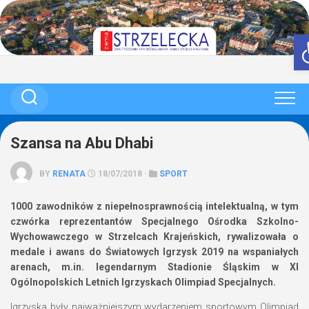
Skip
to
content
Szansa na Abu Dhabi
BY
RENATA
18/07/2018 ·
SPORT
1000 zawodników z niepełnosprawnością intelektualną, w tym
czwórka reprezentantów
Specjalnego Ośrodka Szkolno-
Wychowawczego w Strzelcach Krajeńskich, rywalizowała o
medale i
awans do Światowych Igrzysk 2019 na wspaniałych
arenach, m.in. legendarnym Stadionie Śląskim
w XI
Ogólnopolskich Letnich Igrzyskach Olimpiad Specjalnych.
Igrzyska były najważniejszym wydarzeniem sportowym Olimpiad