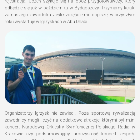
rejestracja. Uczeń szykuje się na obóz przygotowawczy, który
odbędzie się już w październiku w Bydgoszczy. Trzymamy kciuki
za naszego zawodnika. Jeśli szczęście mu dopisze, w przyszłym
roku wystartuje w Igrzyskach w Abu Dhabi.
Organizatorzy Igrzysk nie zawiedli. Poza sportową rywalizacją
zawodnicy mogli liczyć na dodatkowe atrakcje, którymi był m.in.
koncert Narodowej Orkiestry Symfonicznej Polskiego Radia w
Krakowie czy podsumowujący uroczystość koncert zespołu