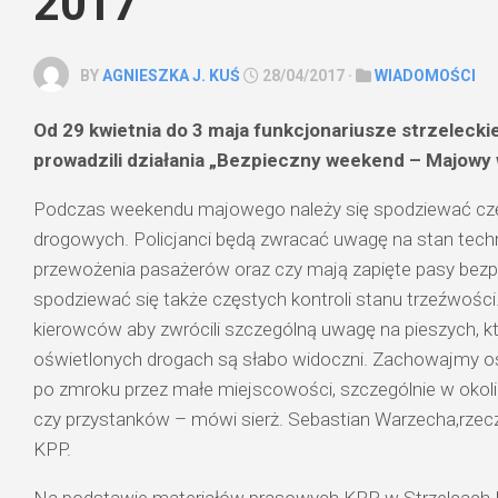
2017
BY
AGNIESZKA J. KUŚ
28/04/2017 ·
WIADOMOŚCI
Od 29 kwietnia do 3 maja funkcjonariusze strzelecki
prowadzili działania „Bezpieczny weekend – Majowy
Podczas weekendu majowego należy się spodziewać czę
drogowych. Policjanci będą zwracać uwagę na stan tech
przewożenia pasażerów oraz czy mają zapięte pasy bez
spodziewać się także częstych kontroli stanu trzeźwości
kierowców aby zwrócili szczególną uwagę na pieszych, kt
oświetlonych drogach są słabo widoczni. Zachowajmy os
po zmroku przez małe miejscowości, szczególnie w okoli
czy przystanków – mówi sierż. Sebastian Warzecha,rzecz
KPP.