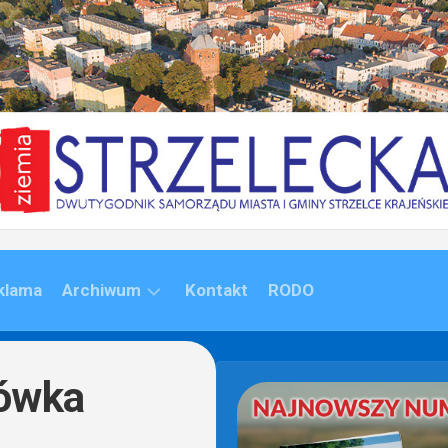
klama
Archiwum
Kontakt
RODO
ARCHIWUM
(1992-
jówka
2020)
ARCHIWUM