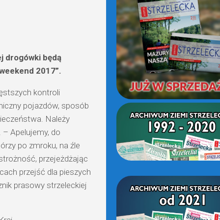
(OD
2021)
ej drogówki będą
 weekend 2017”.
stszych kontroli
niczny pojazdów, sposób
pieczeństwa. Należy
. – Apelujemy, do
órzy po zmroku, na źle
trożność, przejeżdżając
cach przejść dla pieszych
nik prasowy strzeleckiej