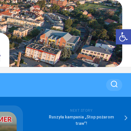
Op
NEXT STORY
Ruszyła kampania „Stop pożarom
traw”!