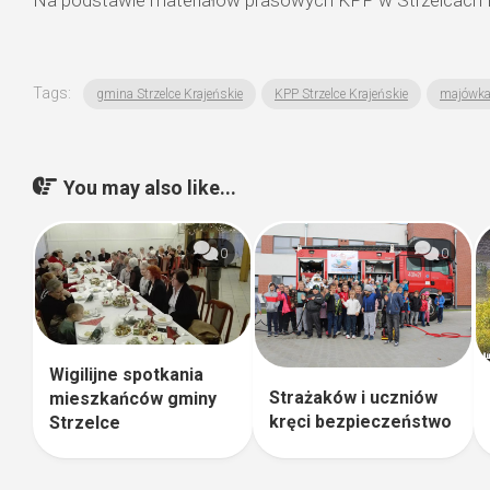
Na podstawie materiałów prasowych KPP w Strzelcach K
Tags:
gmina Strzelce Krajeńskie
KPP Strzelce Krajeńskie
majówka
You may also like...
0
0
Wigilijne spotkania
Strażaków i uczniów
mieszkańców gminy
kręci bezpieczeństwo
Strzelce