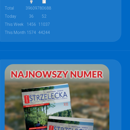
Total
39609
780688
Today
36
52
This Week
1456
11037
This Month
1574
44244