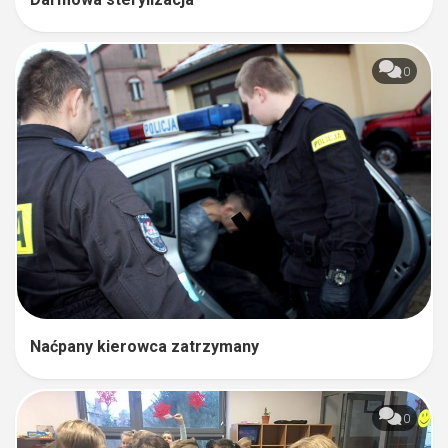
0
Naćpany kierowca zatrzymany
0