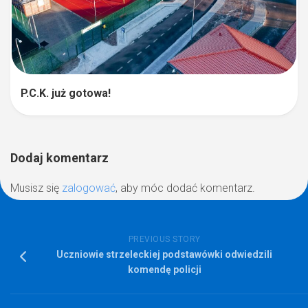
P.C.K. już gotowa!
Dodaj komentarz
Musisz się
zalogować
, aby móc dodać komentarz.
PREVIOUS STORY
Uczniowie strzeleckiej podstawówki odwiedzili
komendę policji