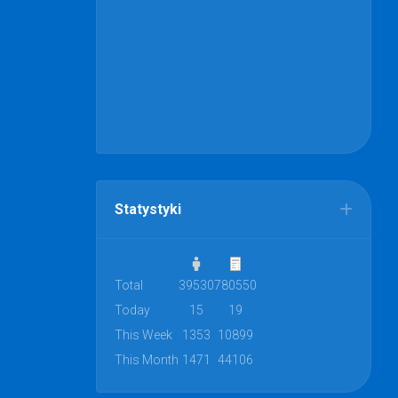
Statystyki
Total
39530
780550
Today
15
19
This Week
1353
10899
This Month
1471
44106