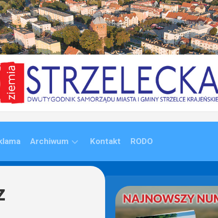
klama
Archiwum
Kontakt
RODO
ARCHIWUM
(1992-
z
2020)
ARCHIWUM