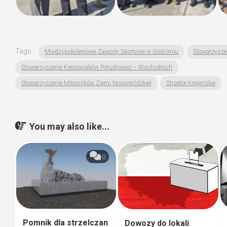
Tags:
Międzypokoleniowe Zawody Sportowe w Gościmiu
Stowarzyszen
Stowarzyszenie Kresowiaków Południowo – Wschodnich
Stowarzyszenie Miłośników Ziemi Nowogródzkiej
Strzelce Krajeńskie
You may also like...
0
Pomnik dla strzelczan
Dowozy do lokali