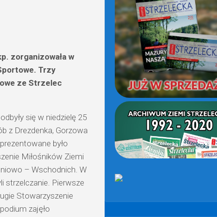
(OD
2021)
p. zorganizowała w
portowe. Trzy
dowe ze Strzelec
odbyły się w niedzielę 25
sób z Drezdenka, Gorzowa
reprezentowane było
szenie Miłośników Ziemi
dniowo – Wschodnich. W
li strzelczanie. Pierwsze
rugie Stowarzyszenie
 podium zajęło