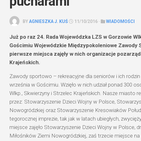
pucharami
BY
AGNIESZKA J. KUŚ
11/10/2016 ·
WIADOMOŚCI
Już po raz 24. Rada Wojewódzka LZS w Gorzowie Wlk
Gościmiu Wojewódzkie Międzypokoleniowe Zawody S
pierwsze miejsca zajęły w nich organizacje pozarzą
Krajeńskich.
Zawody sportowo – rekreacyjne dla seniorów i ich rodzin 
września w Gościmiu. Wzięło w nich udział ponad 300 o
Wlkp., Skwierzyny i Strzelec Krajeńskich. Nasze miasto 
przez: Stowarzyszenie Dzieci Wojny w Polsce, Stowarzy
Nowogródzkiej oraz Stowarzyszenie Kresowiaków Połu
tegorocznej imprezie, tak jak w latach ubiegłych, zwycięży
miejsce zajęło Stowarzyszenie Dzieci Wojny w Polsce, d
Miłośników Ziemi Nowogródzkiej, zaś trzecie miejsce na