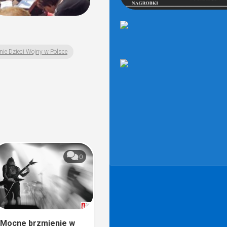
ie Dzieci Wojny w Polsce
0
Mocne brzmienie w