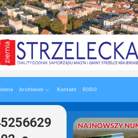
klama
Archiwum
Kontakt
RODO
ARCHIWUM
(1992-
45256629
2020)
ARCHIWUM