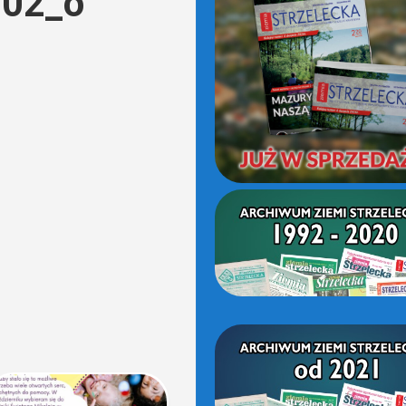
02_o
(OD
2021)