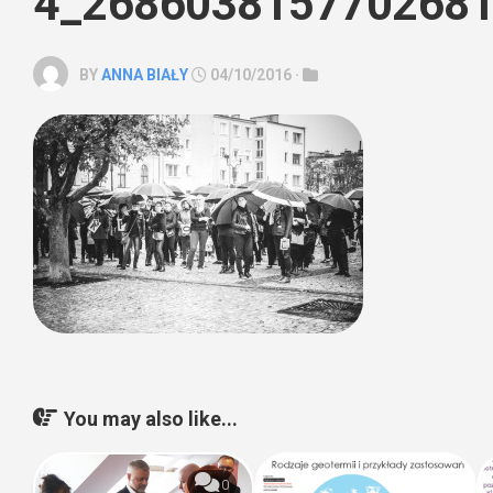
4_2686038157702681
BY
ANNA BIAŁY
04/10/2016 ·
You may also like...
0