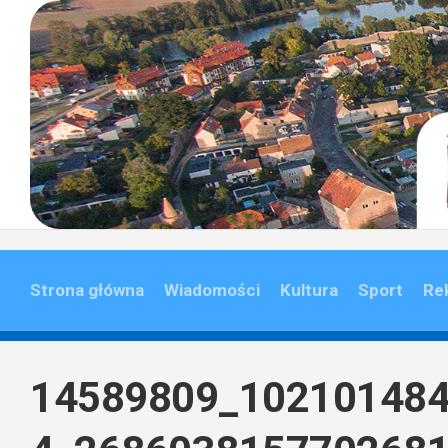
Skip
to
content
Strona główna
Wiadomości
Kultura
Sport
Re
14589809_10210148