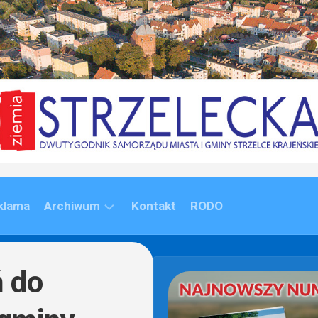
klama
Archiwum
Kontakt
RODO
ARCHIWUM
(1992-
ń do
2020)
ARCHIWUM