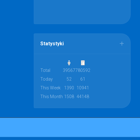
Statystyki
Total
39567
780592
Today
52
61
This Week
1390
10941
This Month
1508
44148