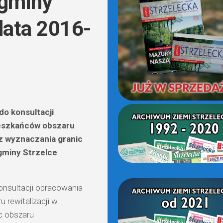
 gminy
(OD
2021)
 lata 2016-
do konsultacji
ieszkańców obszaru
 z wyznaczania granic
 gminy Strzelce
onsultacji opracowania
 rewitalizacji w
ic obszaru