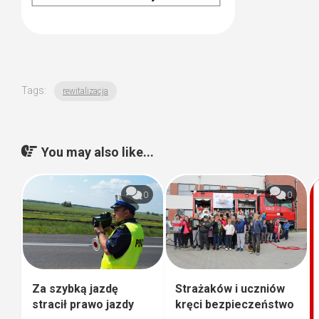
Tags:
rewitalizacja
You may also like...
0
0
Za szybką jazdę
Strażaków i uczniów
stracił prawo jazdy
kręci bezpieczeństwo