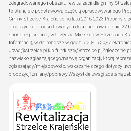
zdegradowanego i obszaru rewitalizacji dla gminy Strzel
te staną się podstawową częścią opracowywanego Progra
Gminy Strzelce Krajeńskie na lata 2016-2023.Prosimy o z
propozycji do konsultowanych dokumentów do dnia 22.0
sposób:- pisemnie, w Urzędzie Miejskim w Strzelcach Kraj
Informacji), w dni robocze w godz. 7.30-15.30,- elektronicz
urzad@strzelce.pl lub fundusze@strzelce.pl,Zgłoszenie po
nazwisko zgłaszającego/nazwę organizacji, którą repreze
zgłaszający/miejscowość, wskazanie czego dotyczy uw
propozycji zmiany/poprawy.Wszystkie uwagi zostaną zebr