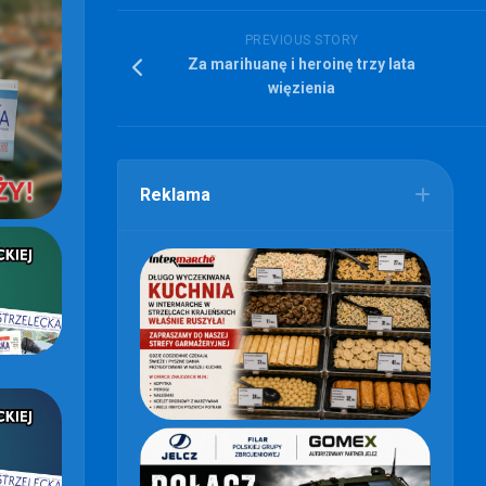
PREVIOUS STORY
Za marihuanę i heroinę trzy lata
więzienia
Reklama