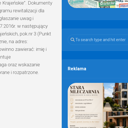
ce Krajeńskie”. Dokumenty
mu rewitalizacji dla
głaszanie uwag i
7.2016r. w następujący
eńskich, pok.nr 3 (Punkt
nie, na adres:
winno zawierać: imię i
ntuje
aga oraz wskazanie
Reklama
ane i rozpatrzone.