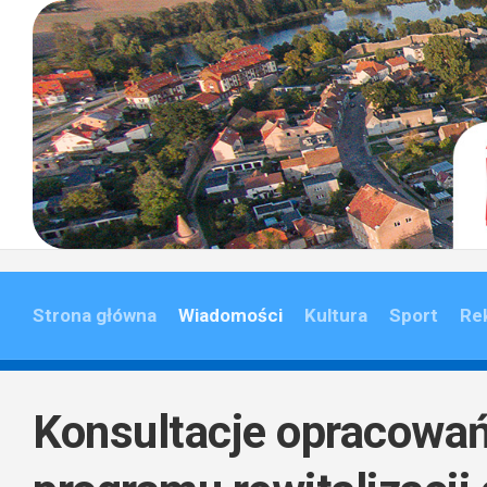
Skip
to
content
Strona główna
Wiadomości
Kultura
Sport
Re
Konsultacje opracowa