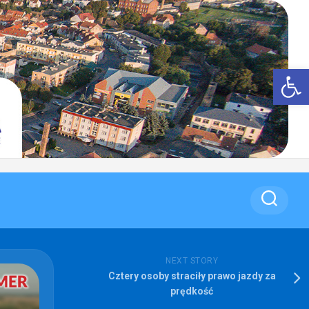
Op
NEXT STORY
Cztery osoby straciły prawo jazdy za
prędkość