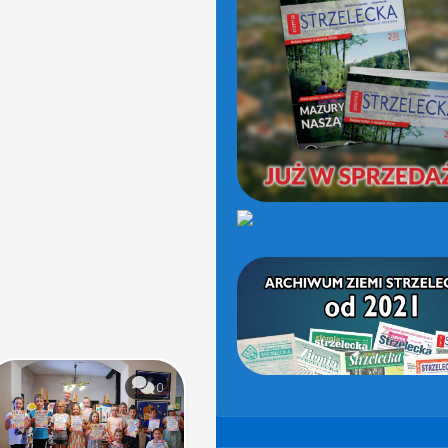
(OD
2021)
0