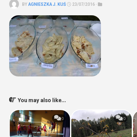
BY
AGNIESZKA J. KUŚ
23/07/2016 ·
You may also like...
0
0