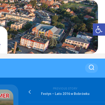
Op
PREVIOUS STORY
Festyn – Lato 2016 w Bobrówku