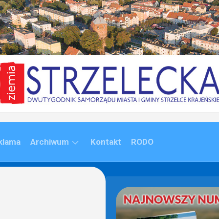
klama
Archiwum
Kontakt
RODO
ARCHIWUM
(1992-
2020)
ARCHIWUM