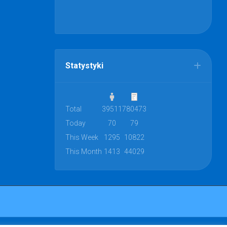
Statystyki
Total
39511
780473
Today
70
79
This Week
1295
10822
This Month
1413
44029