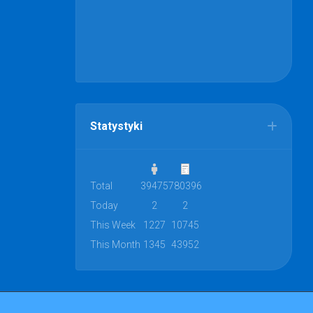
Statystyki
Total
39475
780396
Today
2
2
This Week
1227
10745
This Month
1345
43952