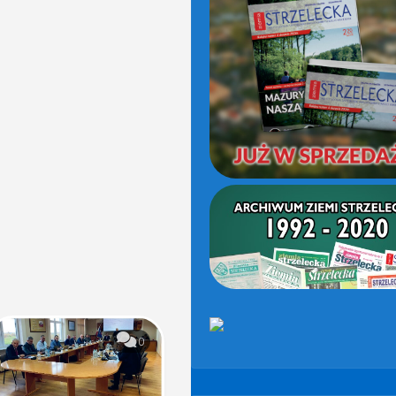
(OD
2021)
0