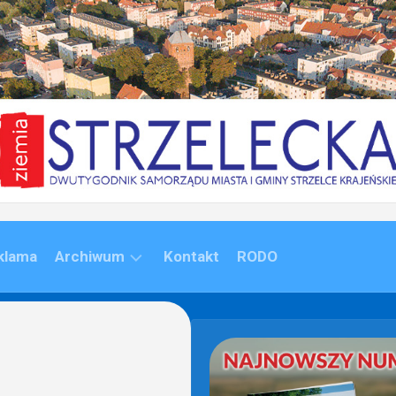
klama
Archiwum
Kontakt
RODO
ARCHIWUM
(1992-
2020)
ARCHIWUM