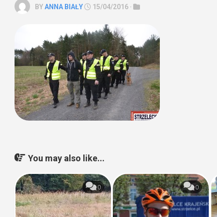
BY
ANNA BIAŁY
15/04/2016 ·
You may also like...
0
0