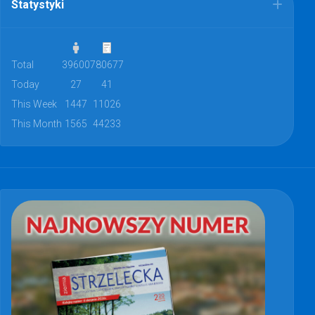
Statystyki
Total
39600
780677
Today
27
41
This Week
1447
11026
This Month
1565
44233