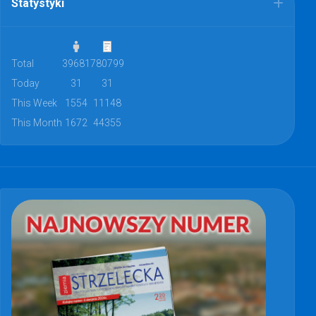
Statystyki
Total
39681
780799
Today
31
31
This Week
1554
11148
This Month
1672
44355