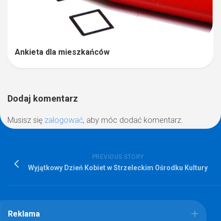
Ankieta dla mieszkańców
Dodaj komentarz
Musisz się
zalogować
, aby móc dodać komentarz.
PREVIOUS STORY
Wyjątkowy Dzień Kobiet w Strzeleckim Ośrodku Kultury
Reklama