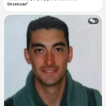
Strzelczan”
0