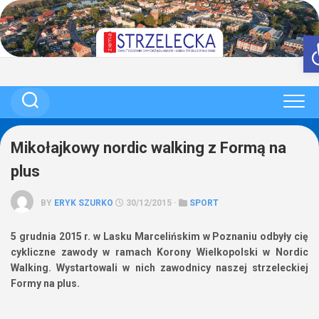
Skip
to
content
Mikołajkowy nordic walking z Formą na
plus
BY
ERYK SZURKO
30/12/2015 ·
SPORT
5 grudnia 2015 r. w Lasku Marcelińskim w Poznaniu odbyły cię
cykliczne zawody w ramach Korony Wielkopolski w Nordic
Walking. Wystartowali w nich zawodnicy naszej strzeleckiej
Formy na plus.