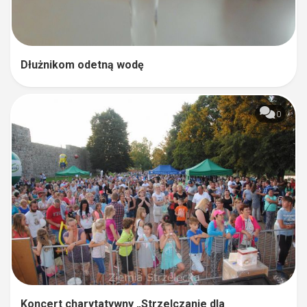
Dłużnikom odetną wodę
0
Koncert charytatywny „Strzelczanie dla