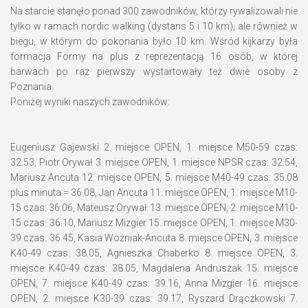
Na starcie stanęło ponad 300 zawodników, którzy rywalizowali nie
tylko w ramach nordic walking (dystans 5 i 10 km), ale również w
biegu, w którym do pokonania było 10 km. Wśród kijkarzy była
formacja Formy na plus z reprezentacją 16 osób, w której
barwach po raz pierwszy wystartowały też dwie osoby z
Poznania.
Poniżej wyniki naszych zawodników:
Eugeniusz Gajewski 2. miejsce OPEN, 1. miejsce M50-59 czas:
32.53, Piotr Orywał 3. miejsce OPEN, 1. miejsce NPSR czas: 32.54,
Mariusz Ancuta 12. miejsce OPEN, 5. miejsce M40-49 czas: 35.08
plus minuta = 36.08, Jan Ancuta 11. miejsce OPEN, 1. miejsce M10-
15 czas: 36.06, Mateusz Orywał 13. miejsce OPEN, 2. miejsce M10-
15 czas: 36.10, Mariusz Mizgier 15. miejsce OPEN, 1. miejsce M30-
39 czas: 36.45, Kasia Woźniak-Ancuta 8. miejsce OPEN, 3. miejsce
K40-49 czas: 38.05, Agnieszka Chaberko 8. miejsce OPEN, 3.
miejsce K40-49 czas: 38.05, Magdalena Andruszak 15. miejsce
OPEN, 7. miejsce K40-49 czas: 39.16, Anna Mizgier 16. miejsce
OPEN, 2. miejsce K30-39 czas: 39.17, Ryszard Drączkowski 7.