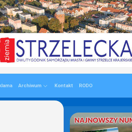
klama
Archiwum
Kontakt
RODO
ARCHIWUM
(1992-
2020)
ARCHIWUM