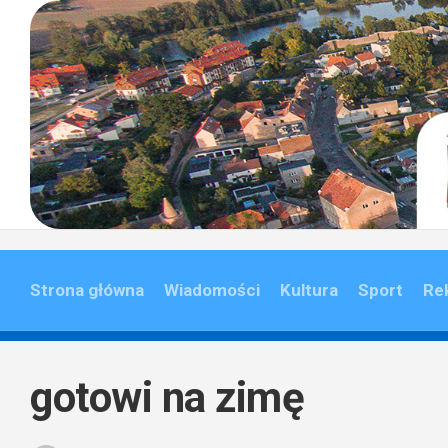
Skip
to
content
Strona główna
Wiadomości
Kultura
Sport
Re
gotowi na zimę