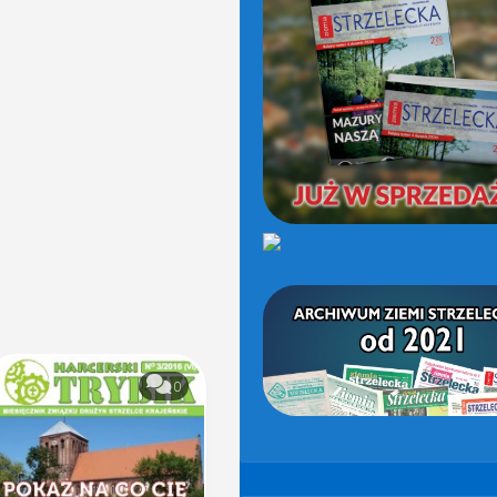
(OD
2021)
0