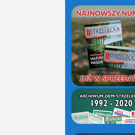
(OD
2021)