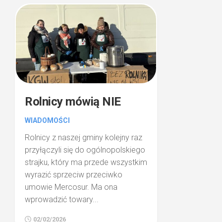
Rolnicy mówią NIE
WIADOMOŚCI
Rolnicy z naszej gminy kolejny raz
przyłączyli się do ogólnopolskiego
strajku, który ma przede wszystkim
wyrazić sprzeciw przeciwko
umowie Mercosur. Ma ona
wprowadzić towary...
02/02/2026