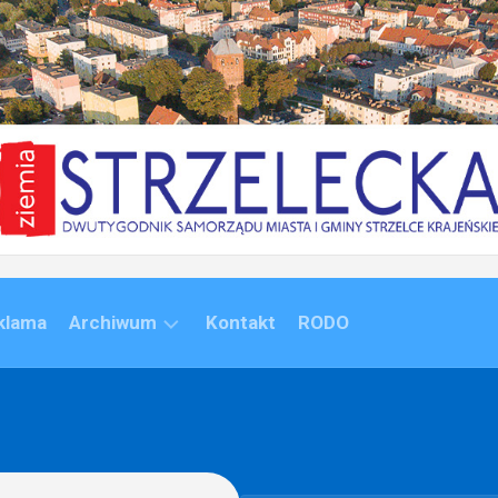
klama
Archiwum
Kontakt
RODO
ARCHIWUM
(1992-
2020)
ARCHIWUM