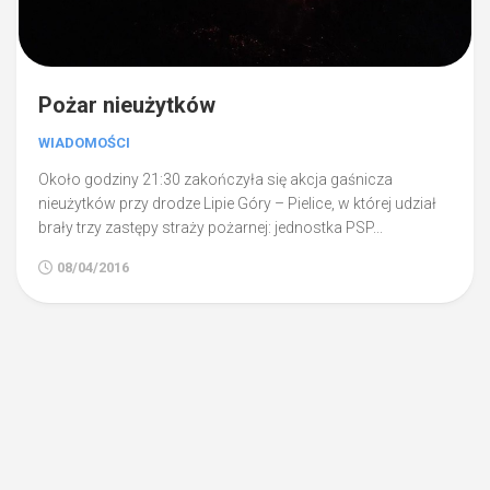
Pożar nieużytków
WIADOMOŚCI
Około godziny 21:30 zakończyła się akcja gaśnicza
nieużytków przy drodze Lipie Góry – Pielice, w której udział
brały trzy zastępy straży pożarnej: jednostka PSP...
08/04/2016