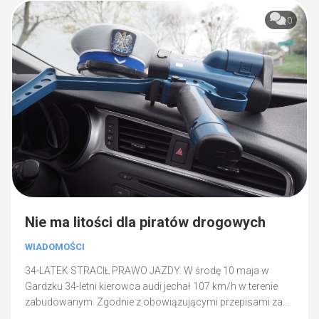
0
Nie ma litości dla piratów drogowych
WIADOMOŚCI
34-LATEK STRACIŁ PRAWO JAZDY. W środę 10 maja w
Gardzku 34-letni kierowca audi jechał 107 km/h w terenie
zabudowanym. Zgodnie z obowiązującymi przepisami za...