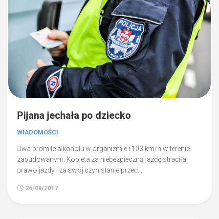
Pijana jechała po dziecko
WIADOMOŚCI
Dwa promile alkoholu w organizmie i 103 km/h w terenie
zabudowanym. Kobieta za niebezpieczną jazdę straciła
prawo jazdy i za swój czyn stanie przed...
26/09/2017