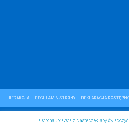
REDAKCJA
REGULAMIN STRONY
DEKLARACJA DOSTĘPNO
Ziemia Strzelecka © 2023
Ta strona korzysta z ciasteczek, aby świadczyć