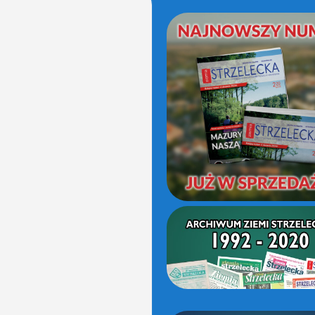
(OD
2021)