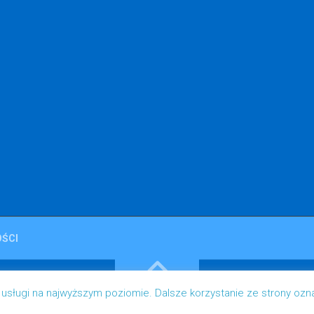
ŚCI
 usługi na najwyższym poziomie. Dalsze korzystanie ze strony ozn