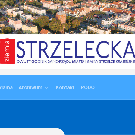
klama
Archiwum
Kontakt
RODO
ARCHIWUM
(1992-
2020)
ARCHIWUM