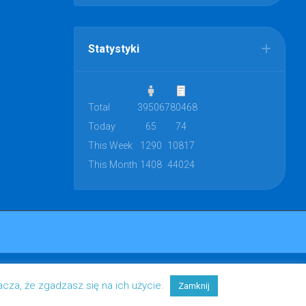
Statystyki
Total
39506
780468
Today
65
74
This Week
1290
10817
This Month
1408
44024
acza, że zgadzasz się na ich użycie.
Zamknij