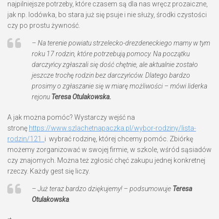
najpilniejsze potrzeby, które czasem są dla nas wręcz prozaiczne,
jak np. lodówka, bo stara już się psuje i nie służy, środki czystości
czy po prostu żywność.
– Na terenie powiatu strzelecko-drezdeneckiego mamy w tym
roku 17 rodzin, które potrzebują pomocy. Na początku
darczyńcy zgłaszali się dość chętnie, ale aktualnie zostało
jeszcze trochę rodzin bez darczyńców. Dlatego bardzo
prosimy o zgłaszanie się w miarę możliwości – mówi liderka
rejonu
Teresa Otulakowska.
A jak można pomóc? Wystarczy wejść na
stronę
https://www.szlachetnapaczka.pl/wybor-rodziny/lista-
rodzin/121
i wybrać rodzinę, której chcemy pomóc. Zbiórkę
możemy zorganizować w swojej firmie, w szkole, wśród sąsiadów
czy znajomych. Można też zgłosić chęć zakupu jednej konkretnej
rzeczy. Każdy gest się liczy.
– Już teraz bardzo dziękujemy! – podsumowuje
Teresa
Otulakowska
.