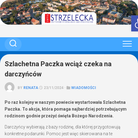
Skip
to
content
Szlachetna Paczka wciąż czeka na
darczyńców
BY
RENATA
23/11/2024 ·
WIADOMOŚCI
Po raz kolejny w naszym powiecie wystartowała Szlachetna
Paczka. To akcja, która pomaga najbardziej potrzebującym
rodzinom godnie przeżyć święta Bożego Narodzenia.
Darczyńcy wybierają z bazy rodzinę, dla której przygotowują
konkretne podarunki. Pomoc jest więc skierowana na te