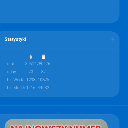
Statystyki
Total
39514
780476
Today
73
82
This Week
1298
10825
This Month
1416
44032