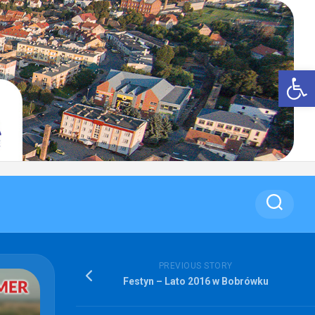
Op
PREVIOUS STORY
Festyn – Lato 2016 w Bobrówku