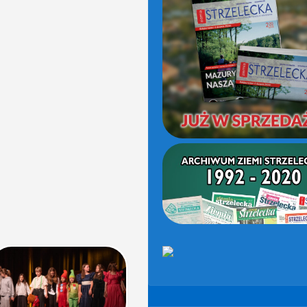
(OD
2021)