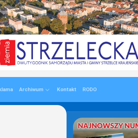
klama
Archiwum
Kontakt
RODO
ARCHIWUM
(1992-
2020)
ARCHIWUM